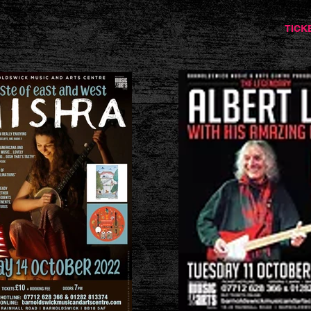
barnoldswickmusicandarts
TICK